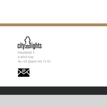
Hauptplatz 3
A-8010 Graz
Tel +43 (0)664 345 75 93